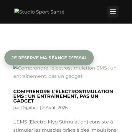
JE RÉSERVE MA SÉANCE D’ESSAI
COMPRENDRE L’ÉLECTROSTIMULATION
EMS : UN ENTRAÎNEMENT, PAS UN
GADGET
par
Digiibuz
|
3 Août, 2026
L’EMS (Electro Myo Stimulation) consiste à
stimuler les muscles grâce à des impulsions