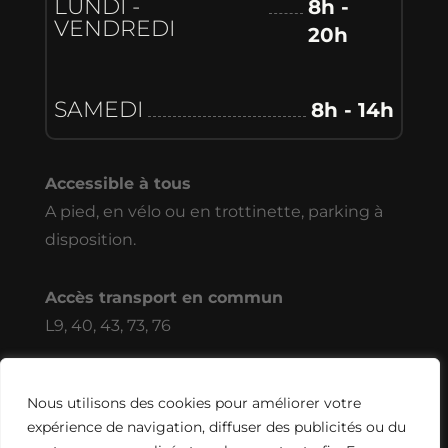
LUNDI -
8h -
VENDREDI
20h
SAMEDI
8h - 14h
Accessible à tous
A pied, en vélo ou en trottinette, parking à
disposition.
Accès transport en commun
L9, 40, 43, 73, 76
Nous utilisons des cookies pour améliorer votre
Réalisé par l’agence
Digiibuz
🐝
Copyright ©
expérience de navigation, diffuser des publicités ou du
2026. Tous droits réservés