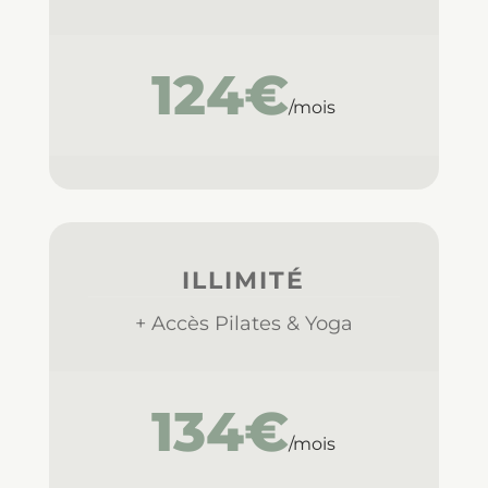
124€
/mois
ILLIMITÉ
+ Accès Pilates & Yoga
134€
/mois