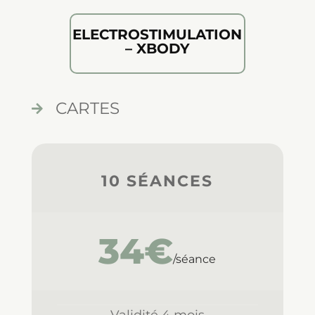
ELECTROSTIMULATION
– XBODY
CARTES

10 SÉANCES
34€
/séance
Validité 4 mois