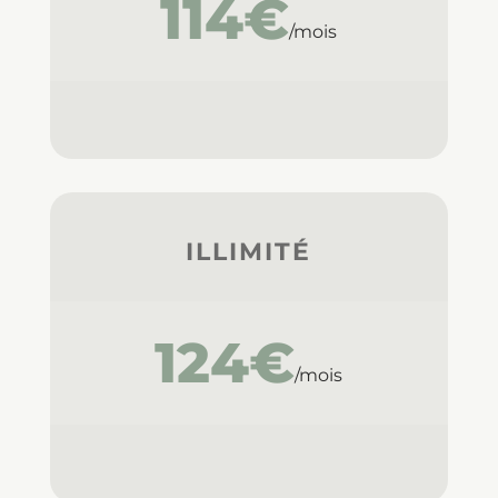
114€
/mois
ILLIMITÉ
124€
/mois