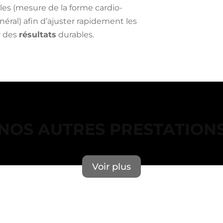
les (mesure de la forme cardio-
énéral) afin d’ajuster rapidement les
r des
résultats
durables.
NOS AUTRES PRESTATION
Voir plus
Erreur lors du chargement des actualités.