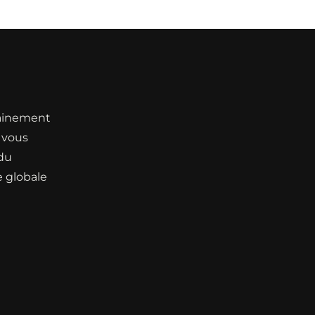
rainement
, vous
 du
 globale