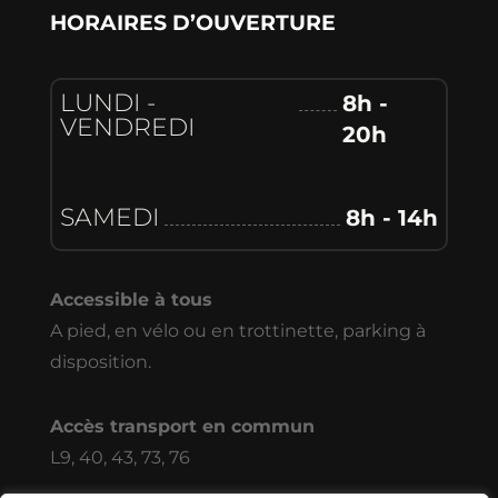
HORAIRES D’OUVERTURE
LUNDI -
8h -
VENDREDI
20h
SAMEDI
8h - 14h
Accessible à tous
A pied, en vélo ou en trottinette, parking à
disposition.
Accès transport en commun
L9, 40, 43, 73, 76