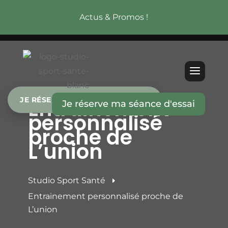
Actus & Promos !
Entrainement
JE RÉSERVE MA SÉANCE D’ESSAI
Je réserve ma séance d'essai
personnalisé
proche de
L’union
Studio Sport Santé
E
Entrainement personnalisé proche de
L’union