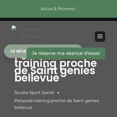
Actus & Promos !
Personal
JE RÉSERVE MA SÉANCE D’ESSAI
Je réserve ma séance d'essai
training proche
de Saint genies
bellevue
Studio Sport Santé
E
Personal training proche de Saint genies
bellevue