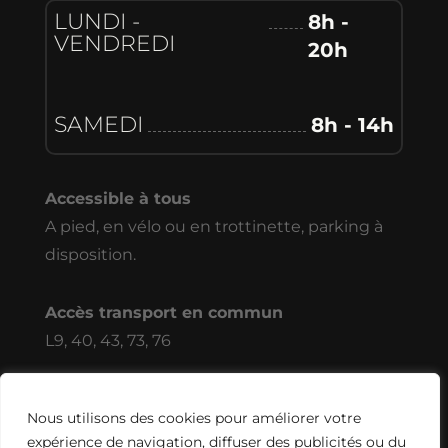
LUNDI -
8h -
VENDREDI
20h
SAMEDI
8h - 14h
Accessible à tous
A pied, en vélo ou en trottinette, parking à
disposition.
Accès transport en commun
L9, 40, 43, 73, 76
Nous utilisons des cookies pour améliorer votre
Réalisé par l’agence
Digiibuz
🐝
Copyright ©
expérience de navigation, diffuser des publicités ou du