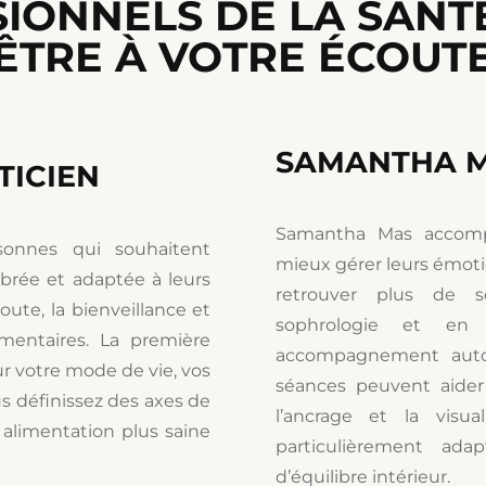
IONNELS DE LA SANTÉ
ÊTRE À VOTRE ÉCOUT
SAMANTHA M
TICIEN
Samantha Mas accomp
onnes qui souhaitent
mieux gérer leurs émotio
ibrée et adaptée à leurs
retrouver plus de s
oute, la bienveillance et
sophrologie et en 
mentaires. La première
accompagnement autou
ur votre mode de vie, vos
séances peuvent aider à
s définissez des axes de
l’ancrage et la visua
e alimentation plus saine
particulièrement ad
d’équilibre intérieur.