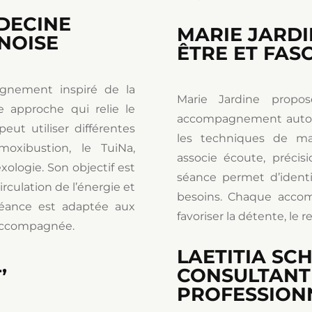
DECINE
MARIE JARDI
NOISE
ÊTRE ET FAS
gnement inspiré de la
Marie Jardine propo
e approche qui relie le
accompagnement autour 
peut utiliser différentes
les techniques de mass
oxibustion, le TuiNa,
associe écoute, précis
xologie. Son objectif est
séance permet d’identi
 circulation de l’énergie et
besoins. Chaque accom
séance est adaptée aux
favoriser la détente, le 
 accompagnée.
LAETITIA SC
,
CONSULTANT
PROFESSION