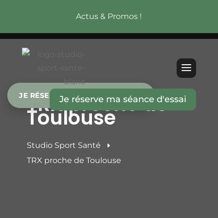
Actus & Promos !
TRX proche de
JE RÉSERVE MA SÉANCE D’ESSAI
Je réserve ma séance d'essai
Toulouse
Studio Sport Santé
E
TRX proche de Toulouse