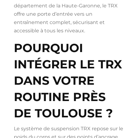
département de la Haute-Garonne, le TRX
offre une porte d’entrée vers un
entraînement complet, sécurisant et
accessible à tous les niveaux.
POURQUOI
INTÉGRER LE TRX
DANS VOTRE
ROUTINE PRÈS
DE TOULOUSE ?
Le système de suspension TRX repose sur le
poids du corps et sur des points d’ancrage