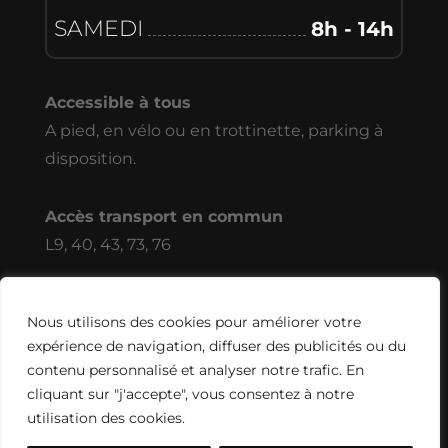
SAMEDI
8h - 14h
Accessible à tous
A pied, en vélo ou en trottinette, parking à
disposition.
Accès transport en commun
L9, 40, 43, 73, 76
Nous utilisons des cookies pour améliorer votre
Réalisé par l’agence
Digiibuz
🐝
Copyright ©
expérience de navigation, diffuser des publicités ou du
2026. Tous droits réservés
contenu personnalisé et analyser notre trafic. En
Mentions légales & politique de
cliquant sur "j'accepte", vous consentez à notre
confidentialité
|
Connexion
utilisation des cookies.