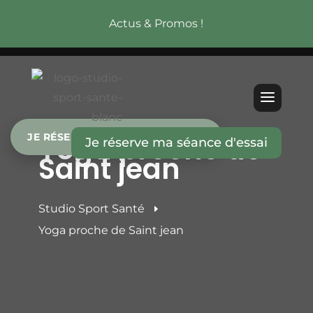
Actus & Promos !
Yoga proche de
JE RÉSERVE MA SÉANCE D’ESSAI
Je réserve ma séance d'essai
Saint jean
Studio Sport Santé
E
Yoga proche de Saint jean