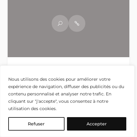
COMPRENDRE CE QUE VOUS PAYEZ
DANS UNE SÉANCE
Nous utilisons des cookies pour améliorer votre
D’ÉLECTROSTIMULATION EMS
expérience de navigation, diffuser des publicités ou du
contenu personnalisé et analyser notre trafic. En
Comprendre ce que vous payez dans une
cliquant sur "j'accepte", vous consentez à notre
séance d’électrostimulation EMS En comparant
utilisation des cookies.
les tarifs EMS, on se focalise souvent sur le prix
affiché, négligeant l’accompagnement, la
Refuser
Accepter
qualité du coaching et le...