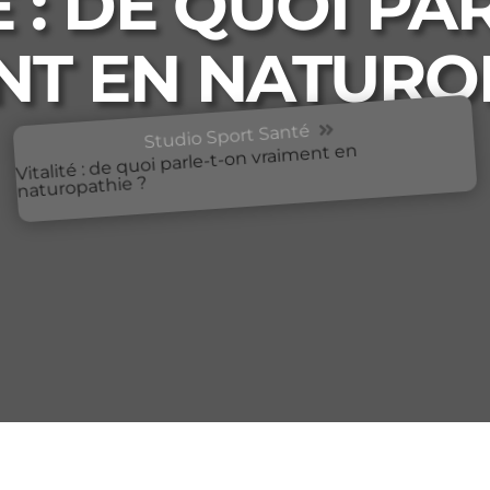
É : DE QUOI PA
NT EN NATUROP
Studio Sport Santé

Vitalité : de quoi parle-t-on vraiment en
naturopathie ?